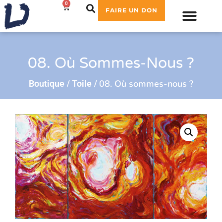
0
0,00
€
FAIRE UN DON
08. Où Sommes-Nous ?
/
/ 08. Où sommes-nous ?
Boutique
Toile