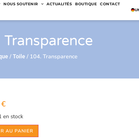
NOUS SOUTENIR
ACTUALITÉS
BOUTIQUE
CONTACT
U
 Transparence
/
/ 104. Transparence
que
Toile
0
€
1 en stock
R AU PANIER