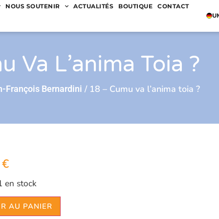
NOUS SOUTENIR
ACTUALITÉS
BOUTIQUE
CONTACT
U
 Va L’anima Toia ?
/ 18 – Cumu va l’anima toia ?
-François Bernardini
0
€
1 en stock
R AU PANIER