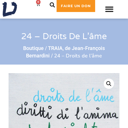
0
0,00
€
FAIRE UN DON
24 – Droits De L’âme
/
Boutique
TRAIA, de Jean-François
/ 24 – Droits de l’âme
Bernardini