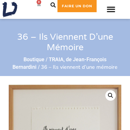
0
0,00
€
FAIRE UN DON
36 – Ils Viennent D’une
Mémoire
/
Boutique
TRAIA, de Jean-François
/ 36 – Ils viennent d’une mémoire
Bernardini