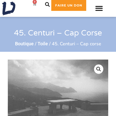
0
0,00
€
FAIRE UN DON
45. Centuri – Cap Corse
/
/ 45. Centuri – Cap corse
Boutique
Toile