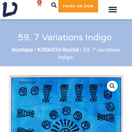
0
0,00
€
FAIRE UN DON
59. 7 Variations Indigo
/
/ 59. 7 variations
Boutique
KORAICHI Rachid
Indigo