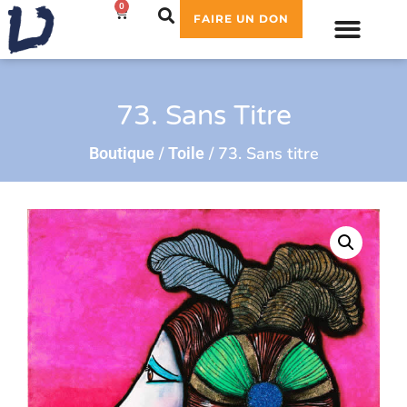
0
0,00
€
FAIRE UN DON
73. Sans Titre
/
/ 73. Sans titre
Boutique
Toile