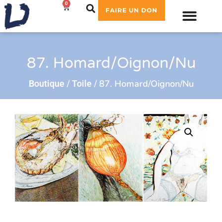
0
0,00
€
FAIRE UN DON
87. Homard/Oignon/Nu
/
/ 87. Homard/Oignon/Nu
Boutique
Toile