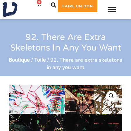
0
0,00
€
FAIRE UN DON
92. There Are Extra
Skeletons In Any You Want
/
/ 92. There are extra skeletons
Boutique
Toile
in any you want