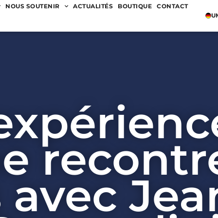
NOUS SOUTENIR
ACTUALITÉS
BOUTIQUE
CONTACT
U
expérienc
ne recontr
 avec Jea