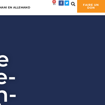
0
0,00
€
FAIRE UN
MANI EN ALLEMAND
DON
e
e-
n-