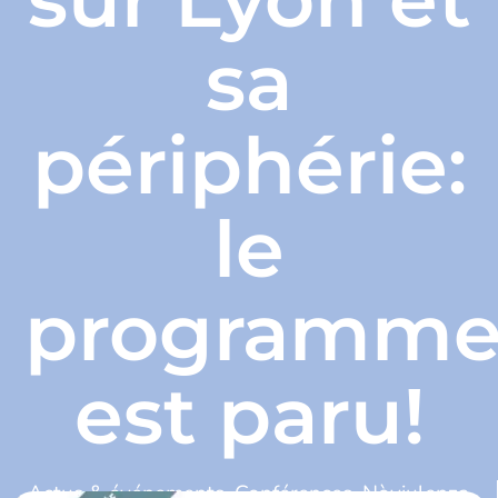
sa
périphérie:
le
programm
est paru!
Actus & événements
,
Conférences
,
Nòviulenza