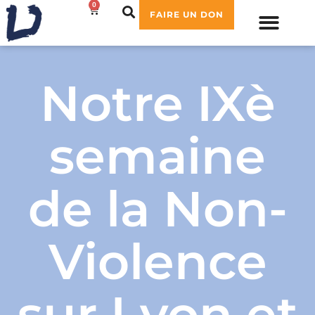
0
0,00
€
FAIRE UN DON
Notre IXè
semaine
de la Non-
Violence
sur Lyon et