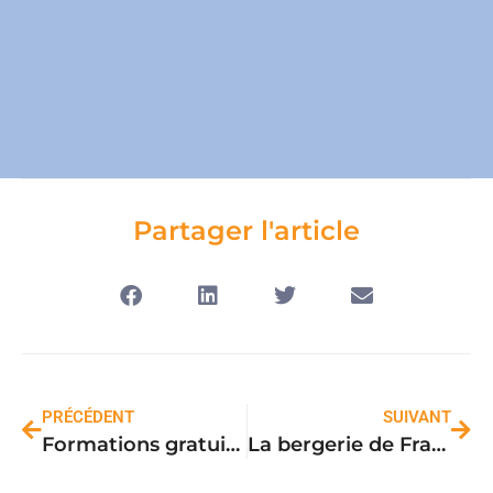
Partager l'article
PRÉCÉDENT
SUIVANT
Formations gratuites – Diventemu artigiani di Nòviulenza – Le programme!
La bergerie de Frassigna, lieu emblématique de la fabrication du Calinzanincu, a besoin de notre soutien. Aidons Sandrine et Aude à lui donner un nouveau souffle!