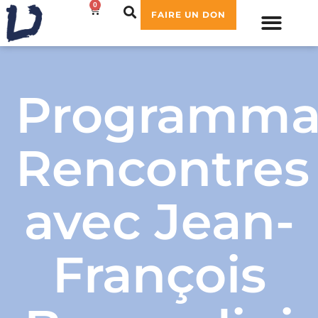
0
0,00
€
FAIRE UN DON
Programma
Rencontres
avec Jean-
François