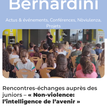
Bernardini
Actus & événements
,
Conférences
,
Nòviulenza
,
Projets
21 février 2024
Rencontres-échanges auprès des
juniors –
« Non-violence:
l’intelligence de l’avenir »